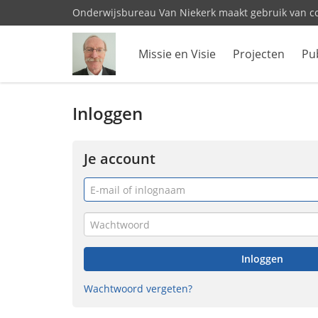
Onderwijsbureau Van Niekerk maakt gebruik van c
Missie en Visie
Projecten
Pub
Inloggen
Je account
E-
mail
of
Wachtwoord
inlognaam
Inloggen
Wachtwoord vergeten?