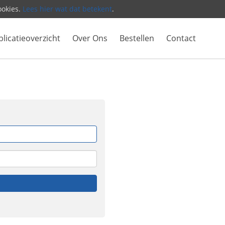
ookies.
Lees hier wat dat betekent
.
licatieoverzicht
Over Ons
Bestellen
Contact
Vergeet
me