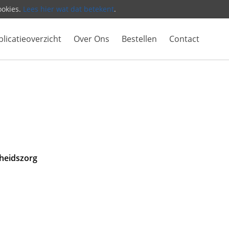
ookies.
Lees hier wat dat betekent
.
licatieoverzicht
Over Ons
Bestellen
Contact
heidszorg