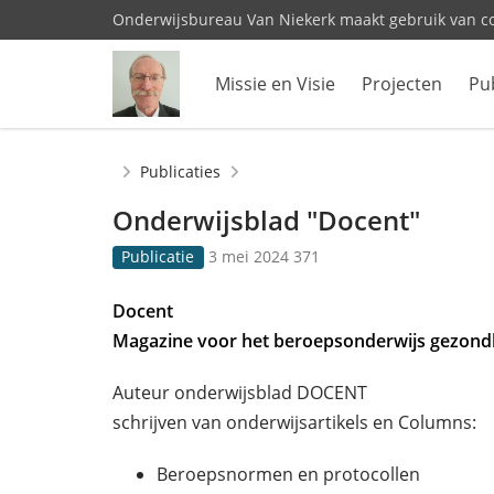
Onderwijsbureau Van Niekerk maakt gebruik van c
Missie en Visie
Projecten
Pub
Home
Publicaties
Onderwijsblad "Docent"
G
3
Publicatie
3 mei 2024
371
e
7
p
1
Docent
u
k
Magazine voor het beroepsonderwijs gezond
b
e
l
e
i
r
Auteur onderwijsblad DOCENT
c
b
schrijven van onderwijsartikels en Columns:
e
e
e
k
Beroepsnormen en protocollen
r
e