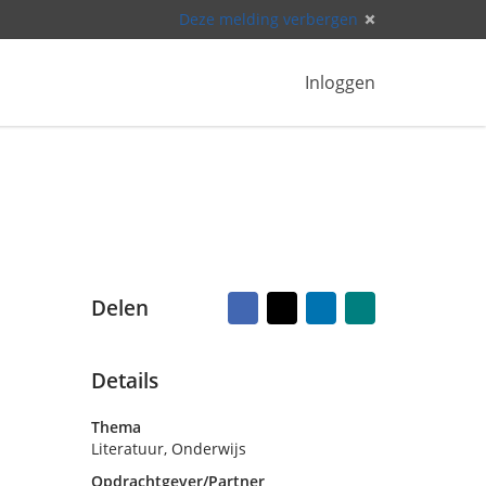
Deze melding verbergen
Inloggen
Facebook
X
LinkedIn
Naar
Delen
vriend
mailen
Details
Thema
Literatuur, Onderwijs
Opdrachtgever/Partner