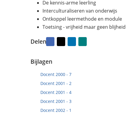
d
k
De kennis-arme leerling
o
e
Interculturaliseren van onderwijs
p
n
Ontkoppel leermethode en module
3
m
Toetsing - vrijheid maar geen blijheid
e
i
Facebook
X
LinkedIn
Naar
Delen
2
vriend
0
mailen
2
Bijlagen
4
Docent 2000 - 7
Docent 2001 - 2
Docent 2001 - 4
Docent 2001 - 3
Docent 2002 - 1