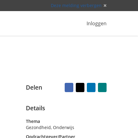
Deze melding verbergen
Inloggen
Facebook
X
LinkedIn
Naar
Delen
vriend
mailen
Details
Thema
Gezondheid, Onderwijs
Opdrachtgever/Partner