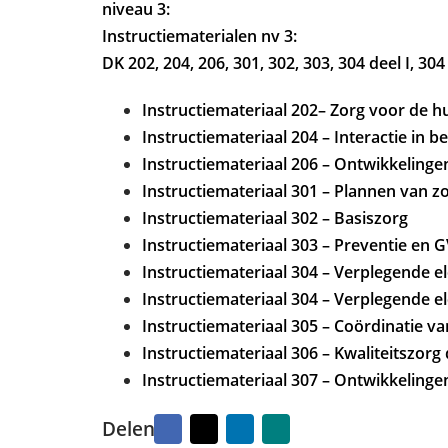
d
k
niveau 3:
o
e
Instructiematerialen nv 3:
p
n
DK 202, 204, 206, 301, 302, 303, 304 deel I, 304 
6
m
e
Instructiemateriaal 202– Zorg voor de 
i
Instructiemateriaal 204 – Interactie in b
2
Instructiemateriaal 206 – Ontwikkelinge
0
2
Instructiemateriaal 301 – Plannen van z
4
Instructiemateriaal 302 – Basiszorg
Instructiemateriaal 303 – Preventie en 
Instructiemateriaal 304 – Verplegende e
Instructiemateriaal 304 – Verplegende e
Instructiemateriaal 305 – Coördinatie va
Instructiemateriaal 306 – Kwaliteitszor
Instructiemateriaal 307 – Ontwikkelinge
Facebook
X
LinkedIn
Naar
Delen
vriend