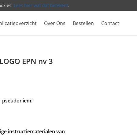
ookies.
Lees hier wat dat betekent
.
licatieoverzicht
Over Ons
Bestellen
Contact
 LOGO EPN nv 3
er pseudoniem:
rige instructiematerialen van