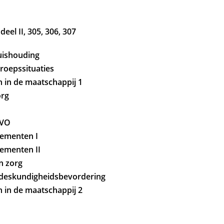
deel II, 305, 306, 307
huishouding
eroepssituaties
n in de maatschappij 1
org
GVO
lementen I
lementen II
n zorg
g deskundigheidsbevordering
n in de maatschappij 2