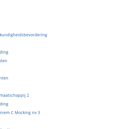
eskundigheidsbevordering
uding
nten
enten
 maatschappij 2
uding
oniem C Mocking nv 3