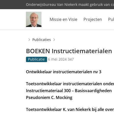
Onderwijsbureau Van Niekerk maakt gebruik van c
Missie en Visie
Projecten
Pub
Home
Publicaties
BOEKEN Instructiematerialen
G
3
Publicatie
6 mei 2024
347
e
4
p
7
Ontwikkelaar instructiematerialen nv 3
u
k
b
e
Toetsontwikkelaar instructiematerialen ond
l
e
i
r
Instructiemateriaal 300 – Basisvaardigheden
c
b
Pseudoniem C. Mocking
e
e
e
k
Toetsontwikkelaar K. van Niekerk bij alle ove
r
e