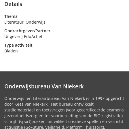
Details
Thema
Literatuur, Onderwijs
Opdrachtgever/Partner
Uitgeverij EduActief
Type activiteit
Bladen
Onderwijsbureau Van Niekerk
Onderwijs- en Literairbureau Van Niekerk is in 1997 opgericht
door Kees van Niekerk. Het bureau ontwikkelt
studiemateriaal en toetsvragen (voor gecertificeerde examens
gezondheidszorg en ter voorbereiding van de BIG-registratie),
schrijft (sport)boeken, ontwikkelt creatieve spellen en verricht
acquisitie (GoFuture, Veiligheid, Platform Thuiszorg).