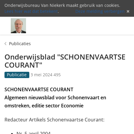
Onderwijsbureau Van Niekerk maakt gebruik van cookies.
Lees hier wat dat betekent
.
Deze melding verbergen
Menu
Inlog
Publicaties
Onderwijsblad "SCHONENVAARTSE
COURANT"
G
4
Publicatie
3 mei 2024
495
e
9
p
5
SCHONENVAARTSE COURANT
u
k
Algemeen nieuwsblad voor Schonenvaart en
b
e
l
e
omstreken, editie sector Economie
i
r
c
b
Redacteur Artikels Schonenvaartse Courant:
e
e
e
k
Nr. 5 april 2004