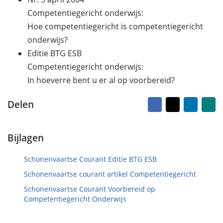
r
e
d
k
Competentiegericht onderwijs:
o
e
Hoe competentiegericht is competentiegericht
p
n
onderwijs?
3
m
Editie BTG ESB
e
Competentiegericht onderwijs:
i
In hoeverre bent u er al op voorbereid?
2
0
2
Facebook
X
LinkedI
Na
Delen
vr
4
ma
Bijlagen
Schonenvaartse Courant Editie BTG ESB
Schonenvaartse courant artikel Competentiegericht
Schonenvaartse Courant Voorbereid op
Competentiegericht Onderwijs