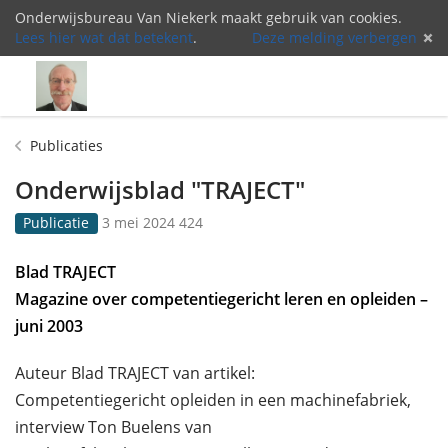
Onderwijsbureau Van Niekerk maakt gebruik van cookies.
Lees hier wat dat betekent
.
Deze melding verbergen
Menu
Inlog
Publicaties
Onderwijsblad "TRAJECT"
G
4
Publicatie
3 mei 2024
424
e
2
p
4
Blad TRAJECT
u
k
Magazine over competentiegericht leren en opleiden –
b
e
l
e
juni 2003
i
r
c
b
Auteur Blad TRAJECT van artikel:
e
e
Competentiegericht opleiden in een machinefabriek,
e
k
r
e
interview Ton Buelens van
d
k