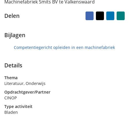
Machinefabriek Smits BV te Valkenswaard
o
e
p
n
Facebook
X
LinkedI
Na
Delen
3
vr
m
ma
e
i
Bijlagen
2
0
Competentiegericht opleiden in een machinefabriek
2
4
Details
Thema
Literatuur, Onderwijs
Opdrachtgever/Partner
CINOP
Type activiteit
Bladen