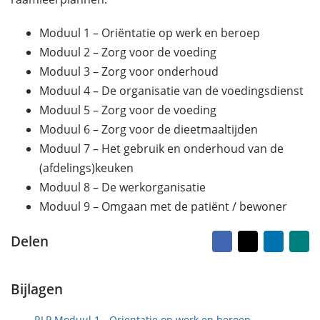
o
e
p
n
Moduul 1 – Oriëntatie op werk en beroep
4
Moduul 2 – Zorg voor de voeding
m
e
Moduul 3 – Zorg voor onderhoud
i
Moduul 4 – De organisatie van de voedingsdienst
2
Moduul 5 – Zorg voor de voeding
0
2
Moduul 6 – Zorg voor de dieetmaaltijden
4
Moduul 7 – Het gebruik en onderhoud van de
(afdelings)keuken
Moduul 8 – De werkorganisatie
Moduul 9 – Omgaan met de patiënt / bewoner
Facebook
X
LinkedI
Na
Delen
vr
ma
Bijlagen
RLP Moduul 1 - Orientatie op werk en beroep