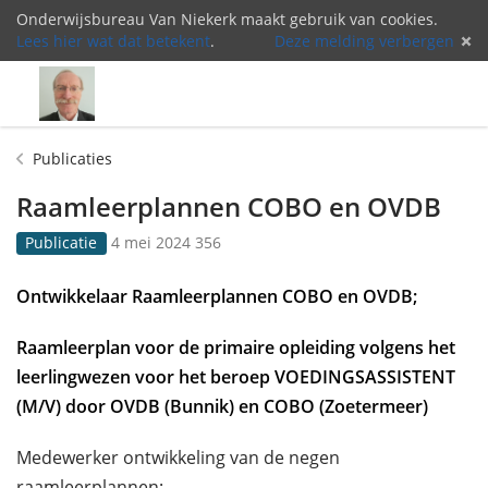
Onderwijsbureau Van Niekerk maakt gebruik van cookies.
Lees hier wat dat betekent
.
Deze melding verbergen
Menu
Inlog
Publicaties
Raamleerplannen COBO en OVDB
G
3
Publicatie
4 mei 2024
356
e
5
p
6
Ontwikkelaar Raamleerplannen COBO en OVDB;
u
k
b
e
Raamleerplan voor de primaire opleiding volgens het
l
e
i
r
leerlingwezen voor het beroep VOEDINGSASSISTENT
c
b
(M/V) door OVDB (Bunnik) en COBO (Zoetermeer)
e
e
e
k
Medewerker ontwikkeling van de negen
r
e
d
k
raamleerplannen: