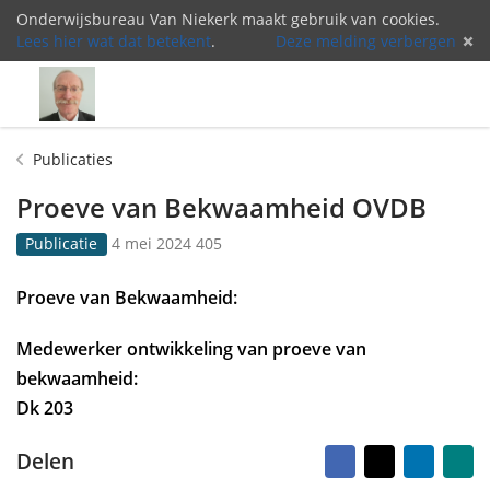
Onderwijsbureau Van Niekerk maakt gebruik van cookies.
Lees hier wat dat betekent
.
Deze melding verbergen
Menu
Inlog
Publicaties
Proeve van Bekwaamheid OVDB
G
4
Publicatie
4 mei 2024
405
e
0
p
5
Proeve van Bekwaamheid:
u
k
b
e
Medewerker ontwikkeling van proeve van
l
e
i
r
bekwaamheid:
c
b
Dk 203
e
e
e
k
Facebook
X
LinkedI
Na
Delen
r
e
vr
d
k
ma