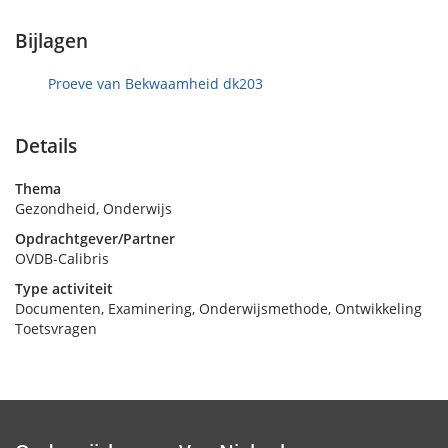
o
e
p
n
Bijlagen
4
m
Proeve van Bekwaamheid dk203
e
i
2
Details
0
2
Thema
4
Gezondheid, Onderwijs
Opdrachtgever/Partner
OVDB-Calibris
Type activiteit
Documenten, Examinering, Onderwijsmethode, Ontwikkeling
Toetsvragen