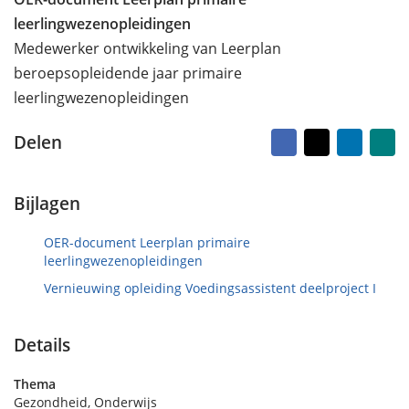
o
e
leerlingwezenopleidingen
p
n
Medewerker ontwikkeling van Leerplan
4
m
beroepsopleidende jaar primaire
e
leerlingwezenopleidingen
i
2
Facebook
X
LinkedI
Na
Delen
0
vr
2
ma
4
Bijlagen
OER-document Leerplan primaire
leerlingwezenopleidingen
Vernieuwing opleiding Voedingsassistent deelproject I
Details
Thema
Gezondheid, Onderwijs