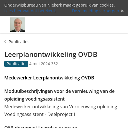
Onderwijsbureau Van Niekerk maakt gebruik van cookies.
Lees hier wat dat betekent
.
Deze melding verbergen
Menu
Inlog
Publicaties
Leerplanontwikkeling OVDB
G
3
Publicatie
4 mei 2024
332
e
3
p
2
Medewerker Leerplanontwikkeling OVDB
u
k
b
e
Moduulbeschrijvingen voor de vernieuwing van de
l
e
i
r
opleiding voedingsassistent
c
b
Medewerker ontwikkeling van Vernieuwing opleiding
e
e
Voedingsassistent - Deelproject I
e
k
r
e
d
k
OER-document Leerplan primaire