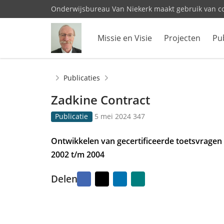
Onderwijsbureau Van Niekerk maakt gebruik van c
Missie en Visie
Projecten
Pub
Home
Publicaties
Zadkine Contract
G
3
Publicatie
5 mei 2024
347
e
4
p
7
Ontwikkelen van gecertificeerde toetsvragen 
u
k
2002 t/m 2004
b
e
l
e
i
r
Facebook
X
LinkedIn
Naar
Delen
vriend
c
b
mailen
e
e
e
k
r
e