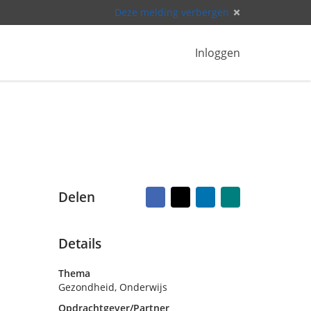
Deze melding verbergen
Inloggen
Facebook
X
LinkedIn
Naar
Delen
vriend
mailen
Details
Thema
Gezondheid, Onderwijs
Opdrachtgever/Partner