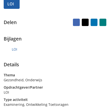
o
e
LOI
p
n
6
m
Facebook
X
LinkedI
Na
Delen
e
vr
ma
i
2
0
Bijlagen
2
4
LOI
Details
Thema
Gezondheid, Onderwijs
Opdrachtgever/Partner
LOI
Type activiteit
Examinering, Ontwikkeling Toetsvragen