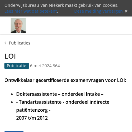
Onderwijsbureau Van Niekerk maakt gebruik van cookies.
Lees hier wat dat betekent
.
Deze melding verbergen
Menu
Inlog
Publicaties
LOI
G
3
Publicatie
6 mei 2024
364
e
6
p
4
Ontwikkelaar gecertificeerde examenvragen voor LOI:
u
k
b
e
Doktersassistente – onderdeel Intake –
l
e
i
r
- Tandartsassistente - onderdeel indirecte
c
b
patiëntenzorg -
e
e
2007 t/m 2012
e
k
r
e
d
k