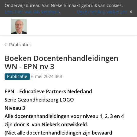
Onderwijsbureau Van Niekerk maakt gebruik van cookies.
Lees hier wat dat betekent
.
Deze melding verbergen
Menu
Inlog
Publicaties
Boeken Docentenhandleidingen
WN - EPN nv 3
G
3
Publicatie
6 mei 2024
364
e
6
p
4
EPN – Educatieve Partners Nederland
u
k
Serie Gezondheidszorg LOGO
b
e
l
e
Niveau 3
i
r
Alle docentenhandleidingen voor niveau 1, 2, 3 en 4
c
b
zijn door K. van Niekerk ontwikkeld.
e
e
e
k
(Niet alle docentenhandleidingen zijn bewaard