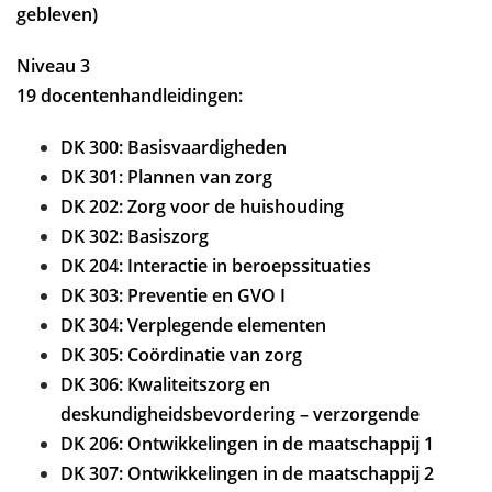
r
e
gebleven)
d
k
o
e
Niveau 3
p
n
6
19 docentenhandleidingen:
m
e
DK 300: Basisvaardigheden
i
DK 301: Plannen van zorg
2
0
DK 202: Zorg voor de huishouding
2
DK 302: Basiszorg
4
DK 204: Interactie in beroepssituaties
DK 303: Preventie en GVO I
DK 304: Verplegende elementen
DK 305: Coördinatie van zorg
DK 306: Kwaliteitszorg en
deskundigheidsbevordering – verzorgende
DK 206: Ontwikkelingen in de maatschappij 1
DK 307: Ontwikkelingen in de maatschappij 2