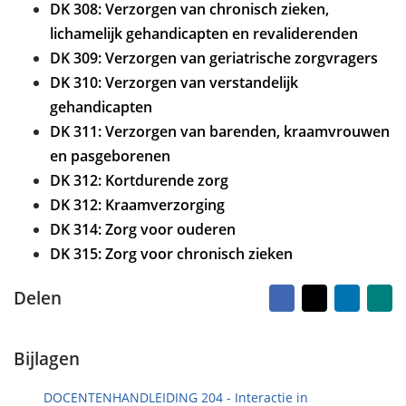
DK 308: Verzorgen van chronisch zieken,
lichamelijk gehandicapten en revaliderenden
DK 309: Verzorgen van geriatrische zorgvragers
DK 310: Verzorgen van verstandelijk
gehandicapten
DK 311: Verzorgen van barenden, kraamvrouwen
en pasgeborenen
DK 312: Kortdurende zorg
DK 312: Kraamverzorging
DK 314: Zorg voor ouderen
DK 315: Zorg voor chronisch zieken
Facebook
X
LinkedI
Na
Delen
vr
ma
Bijlagen
DOCENTENHANDLEIDING 204 - Interactie in