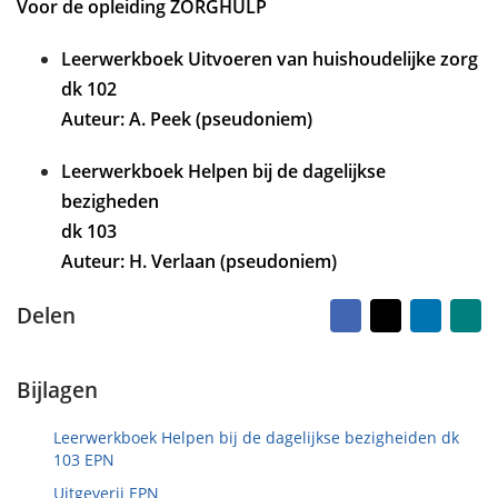
r
e
Voor de opleiding ZORGHULP
d
k
o
e
Leerwerkboek Uitvoeren van huishoudelijke zorg
p
n
dk 102
6
m
Auteur: A. Peek (pseudoniem)
e
i
Leerwerkboek Helpen bij de dagelijkse
2
bezigheden
0
2
dk 103
4
Auteur: H. Verlaan (pseudoniem)
Facebook
X
LinkedI
Na
Delen
vr
ma
Bijlagen
Leerwerkboek Helpen bij de dagelijkse bezigheiden dk
103 EPN
Uitgeverij EPN