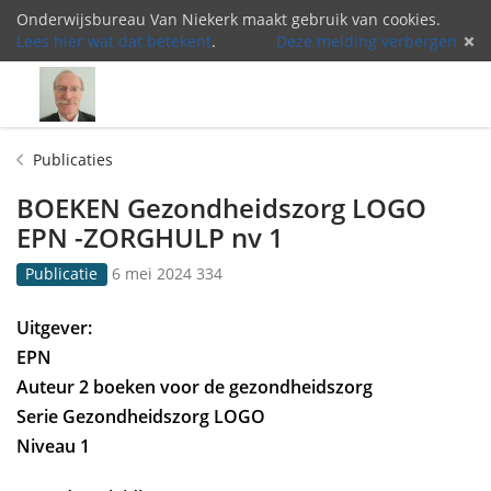
Onderwijsbureau Van Niekerk maakt gebruik van cookies.
Lees hier wat dat betekent
.
Deze melding verbergen
Menu
Inlog
Publicaties
BOEKEN Gezondheidszorg LOGO
EPN -ZORGHULP nv 1
G
3
Publicatie
6 mei 2024
334
e
3
p
4
Uitgev
er:
u
k
EPN
b
e
l
e
Auteur 2 boeken voor de gezondheidszorg
i
r
Serie Gezondheidszorg LOGO
c
b
Niveau 1
e
e
e
k