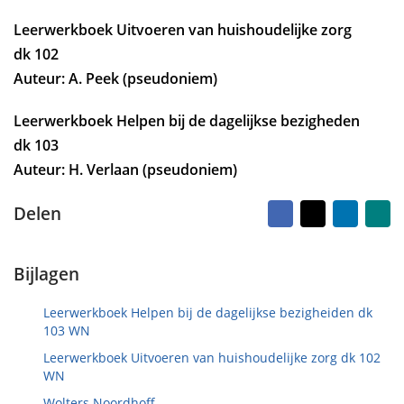
r
e
d
k
Leerwerkboek Uitvoeren van huishoudelijke zorg
o
e
dk 102
p
n
6
Auteur: A. Peek (pseudoniem)
m
e
Leerwerkboek Helpen bij de dagelijkse bezigheden
i
dk 103
2
0
Auteur: H. Verlaan (pseudoniem)
2
4
Facebook
X
LinkedI
Na
Delen
vr
ma
Bijlagen
Leerwerkboek Helpen bij de dagelijkse bezigheiden dk
103 WN
Leerwerkboek Uitvoeren van huishoudelijke zorg dk 102
WN
Wolters Noordhoff