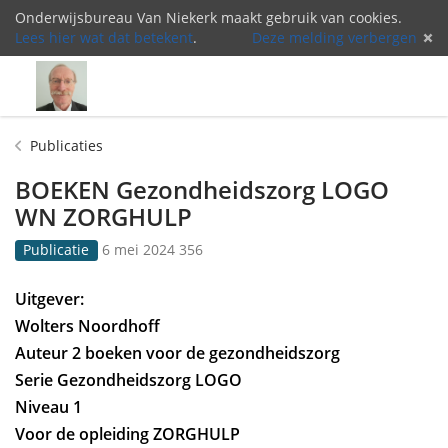
Onderwijsbureau Van Niekerk maakt gebruik van cookies.
Lees hier wat dat betekent
.
Deze melding verbergen
Menu
Inlog
Publicaties
BOEKEN Gezondheidszorg LOGO
WN ZORGHULP
G
3
Publicatie
6 mei 2024
356
e
5
p
6
Uitgever:
u
k
Wolters Noordhoff
b
e
l
e
Auteur 2 boeken voor de gezondheidszorg
i
r
Serie Gezondheidszorg LOGO
c
b
Niveau 1
e
e
e
k
Voor de opleiding ZORGHULP