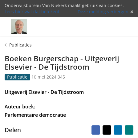
Onderwijsbureau Van Niekerk maakt gebruik van cookies.
Lees hier wat dat betekent
.
Deze melding verbergen
Menu
Inlog
Publicaties
Boeken Burgerschap - Uitgeverij
Elsevier - De Tijdstroom
G
3
Publicatie
10 mei 2024
345
e
4
p
5
Uitgeverij Elsevier - De Tijdstroom
u
k
b
e
Auteur boek:
l
e
i
r
Parlementaire democratie
c
b
e
e
Facebook
X
LinkedI
Na
Delen
e
k
vr
ma