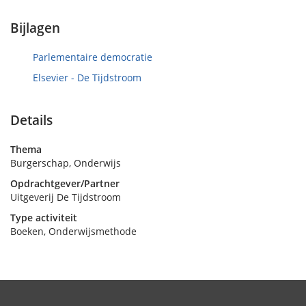
r
e
d
k
Bijlagen
o
e
p
n
1
Parlementaire democratie
0
Elsevier - De Tijdstroom
m
e
i
Details
2
0
Thema
2
Burgerschap, Onderwijs
4
Opdrachtgever/Partner
Uitgeverij De Tijdstroom
Type activiteit
Boeken, Onderwijsmethode