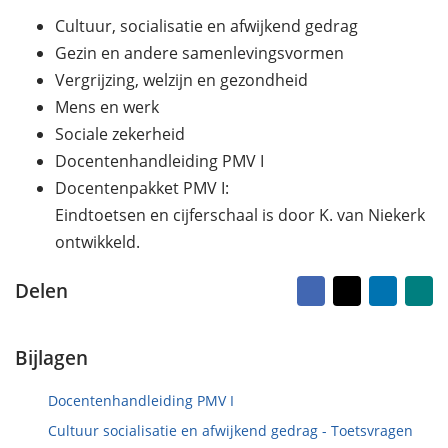
r
e
d
k
Cultuur, socialisatie en afwijkend gedrag
o
e
Gezin en andere samenlevingsvormen
p
n
Vergrijzing, welzijn en gezondheid
1
0
Mens en werk
m
Sociale zekerheid
e
Docentenhandleiding PMV I
i
2
Docentenpakket PMV I:
0
Eindtoetsen en cijferschaal is door K. van Niekerk
2
4
ontwikkeld.
Facebook
X
LinkedI
Na
Delen
vr
ma
Bijlagen
Docentenhandleiding PMV I
Cultuur socialisatie en afwijkend gedrag - Toetsvragen