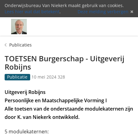
Onderwijsbureau Van Niekerk maakt gebruik van cookies.
Lees hier wat dat betekent
.
Deze melding verbergen
Menu
Inlog
Publicaties
TOETSEN Burgerschap - Uitgeverij
Robijns
G
3
Publicatie
10 mei 2024
328
e
2
p
8
Uitgeverij Robijns
u
k
Persoonlijke en Maatschappelijke Vorming I
b
e
l
e
Alle toetsen van de onderstaande modulekaternen zijn
i
r
door K. van Niekerk ontwikkeld.
c
b
e
e
5 modulekaternen:
e
k