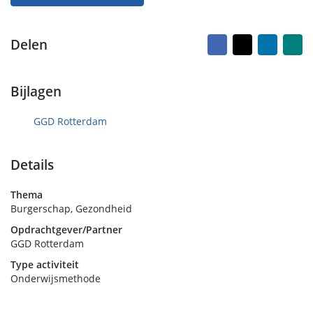
o
e
p
n
1
Facebook
X
LinkedI
Na
Delen
vr
0
ma
m
e
Bijlagen
i
2
0
GGD Rotterdam
2
4
Details
Thema
Burgerschap, Gezondheid
Opdrachtgever/Partner
GGD Rotterdam
Type activiteit
Onderwijsmethode