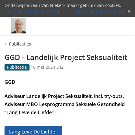
Onderwijsbureau Van Niekerk maakt gebruik van cookies.
Lees hier wat dat betekent
.
Deze melding verbergen
Menu
Inlog
Publicaties
GGD - Landelijk Project Seksualiteit
G
3
Publicatie
10 mei 2024
342
e
4
p
2
GGD
u
k
b
e
Adviseur Landelijk Project Seksualiteit, incl. try-outs.
l
e
i
r
Adviseur MBO Lesprogramma Seksuele Gezondheid
c
b
“Lang Leve de Liefde”
e
e
e
k
r
e
Lang Leve De Liefde
d
k