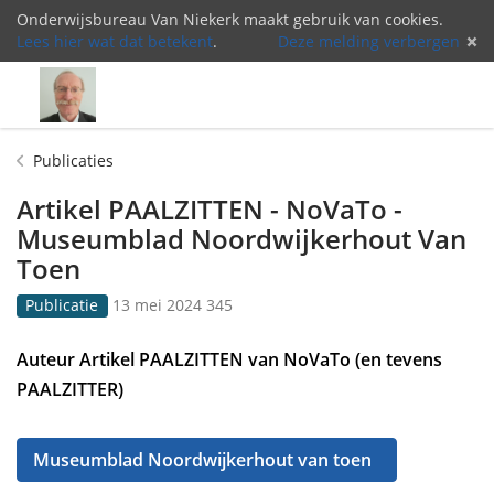
Onderwijsbureau Van Niekerk maakt gebruik van cookies.
Lees hier wat dat betekent
.
Deze melding verbergen
Menu
Inlog
Publicaties
Artikel PAALZITTEN - NoVaTo -
Museumblad Noordwijkerhout Van
Toen
G
3
Publicatie
13 mei 2024
345
e
4
p
5
Auteur Artikel PAALZITTEN van NoVaTo (en tevens
u
k
PAALZITTER)
b
e
l
e
i
r
c
b
Museumblad Noordwijkerhout van toen
e
e