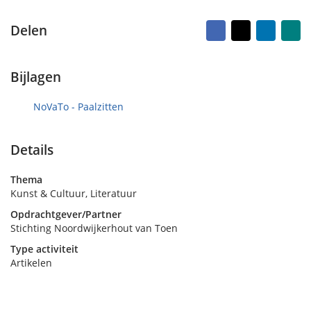
e
k
r
e
Facebook
X
LinkedI
Na
Delen
d
k
vr
ma
o
e
p
n
1
Bijlagen
3
m
NoVaTo - Paalzitten
e
i
2
Details
0
2
Thema
4
Kunst & Cultuur, Literatuur
Opdrachtgever/Partner
Stichting Noordwijkerhout van Toen
Type activiteit
Artikelen