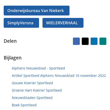
Onderwijsbureau Van Niekerk
SimplyVerona
WIELERVERHAAL
Facebook
X
LinkedI
Na
Delen
vr
ma
Bijlagen
Alphens Nieuwsblad - Sportleed
Artikel Sportleed Alphens Nieuwsblad 16 november 2022
Gouwe Koerier Sportleed
Groene Hart Koerier Sportleed
Nieuwsbladen Sportleed
Boek Sportleed