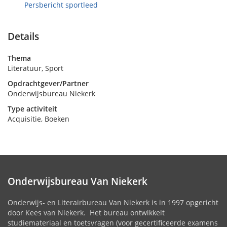
Persbericht sportleed
Details
Thema
Literatuur, Sport
Opdrachtgever/Partner
Onderwijsbureau Niekerk
Type activiteit
Acquisitie, Boeken
Onderwijsbureau Van Niekerk
Onderwijs- en Literairbureau Van Niekerk is in 1997 opgericht
door Kees van Niekerk. Het bureau ontwikkelt
studiemateriaal en toetsvragen (voor gecertificeerde examens