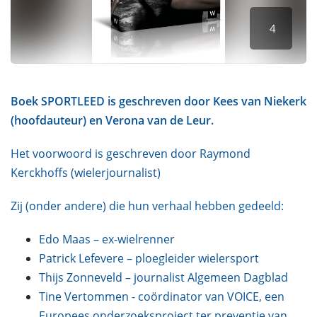
o
e
p
n
4
1
3
m
e
i
Boek SPORTLEED is geschreven door Kees van Niekerk
2
(hoofdauteur) en Verona van de Leur.
0
2
4
Het voorwoord is geschreven door Raymond
Kerckhoffs (wielerjournalist)
Zij (onder andere) die hun verhaal hebben gedeeld:
Edo Maas – ex-wielrenner
Patrick Lefevere – ploegleider wielersport
Thijs Zonneveld – journalist Algemeen Dagblad
Tine Vertommen - coördinator van VOICE, een
Europees onderzoeksproject ter preventie van