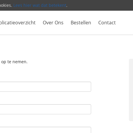
ookies.
Lees hier wat dat betekent
.
licatieoverzicht
Over Ons
Bestellen
Contact
 op te nemen.